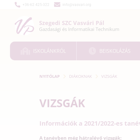
+36-62 425-322
info@vasvari.org
Szegedi SZC
Vasvári Pál
Gazdasági és
Informatikai
Technikum
ISKOLÁNKRÓL
BEISKOLÁZÁS
NYITÓLAP
DIÁKOKNAK
VIZSGÁK
VIZSGÁK
Információk a 2021/2022-es tanév
A tanévben még hátralévő vizsgák: