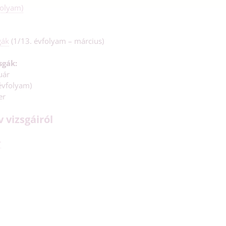
folyam)
gák
(1/13. évfolyam – március)
sgák:
uár
évfolyam)
er
 vizsgáiról
r