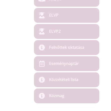
ELVP
ELVP2
Felnőttek oktatása
Eseménynaptár
Közzétételi lista
Közmag