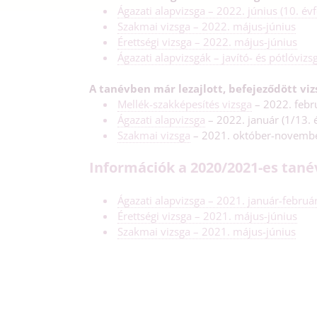
Ágazati alapvizsga – 2022. június (10. év
Szakmai vizsga – 2022. május-június
Érettségi vizsga – 2022. május-június
Ágazati alapvizsgák – javító- és pótlóvizs
A tanévben már lezajlott, befejeződött viz
Mellék-szakképesítés vizsga
– 2022. febr
Ágazati alapvizsga
– 2022. január (1/13. 
Szakmai vizsga
– 2021. október-novemb
Információk a 2020/2021-es tanév
Ágazati alapvizsga – 2021. január-februá
Érettségi vizsga – 2021. május-június
Szakmai vizsga – 2021. május-június