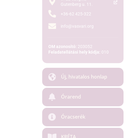
Gutenberg u. 11.
+36-62 425-322
info@vasvari.org
OM azonosító:
203052
Feladatellátási hely kódja:
010
Új, hivatalos honlap
Órarend
Óracserék
KRÉTA