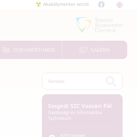
Akadálymentes verzió
DOKUMENTUMOK
GALÉRIA
Szegedi SZC Vasvári Pál
Gazdasági és Informatikai
Technikum
6722 Szeged,