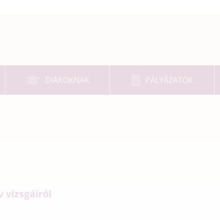
DIÁKOKNAK
PÁLYÁZATOK
 vizsgáiról