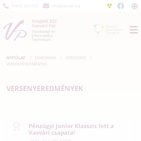
+36-62 425-322
info@vasvari.org
Szegedi SZC
Vasvári Pál
Gazdasági és
Informatikai
Technikum
NYITÓLAP
DIÁKOKNAK
VERSENYEK
VERSENYEREDMÉNYEK
VERSENYEREDMÉNYEK
Pénzügyi Junior Klasszis lett a
Vasvári csapata!