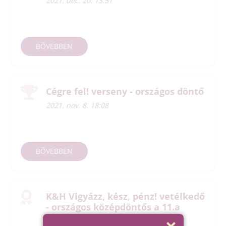
2021. dec. 20. 13:51
BŐVEBBEN
Cégre fel! verseny - országos döntő
2021. nov. 8. 18:08
BŐVEBBEN
K&H Vigyázz, kész, pénz! vetélkedő
- országos középdöntős a 11.a
osztály csapata