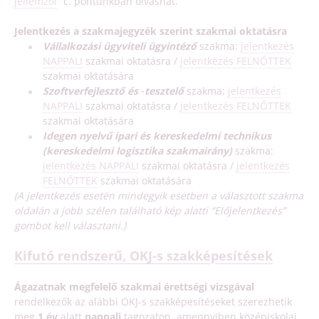
jellemzői
” c. pontunkban olvashat.
Jelentkezés a szakmajegyzék szerint szakmai oktatásra
Vállalkozási ügyviteli ügyintéző
szakma:
jelentkezés
NAPPALI
szakmai oktatásra /
jelentkezés FELNŐTTEK
szakmai oktatására
Szoftverfejlesztő és ‑tesztelő
szakma:
jelentkezés
NAPPALI
szakmai oktatásra /
jelentkezés FELNŐTTEK
szakmai oktatására
Idegen nyelvű ipari és kereskedelmi technikus
(kereskedelmi logisztika szakmairány)
szakma:
jelentkezés NAPPALI
szakmai oktatásra /
jelentkezés
FELNŐTTEK
szakmai oktatására
(A jelentkezés esetén mindegyik esetben a választott szakma
oldalán a jobb szélen található kép alatti “Előjelentkezés”
gombot kell választani.)
Kifutó rendszerű, OKJ-s szakképesítések
Ágazatnak megfelelő szakmai érettségi vizsgáva
l
rendelkezők az alábbi OKJ-s szakképesítéseket szerezhetik
meg
1 év
alatt
nappali
tagozaton, amennyiben középiskolai