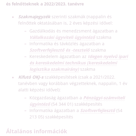
és felnőtteknek a 2022/2023. tanévre
Szakmajegyzék
szerinti szakmák (nappalin és
felnőttek oktatásában is, 2 éves képzési idővel:
Gazdálkodás és menedzsment ágazatban a
Vállalkozási ügyviteli ügyintéző
szakma
Informatika és távközlés ágazatban a
Szoftverfejlesztő és -tesztelő
szakma
Kereskedelem ágazatban az
Idegen nyelvű ipari
és kereskedelmi technikus (kereskedelmi
logisztika szakmairány)
szakma
Kifutó OKJ-s
szakképesítések (csak a 2021/2022.
tanévben vagy korábban végzetteknek, nappalin, 1 év
alatti képzési idővel):
Közgazdaság ágazatban a
Pénzügyi-számviteli
ügyintéző
(54 344 01) szakképesítés
Informatika ágazatban a
Szoftverfejlesztő
(54
213 05) szakképesítés
Általános információk