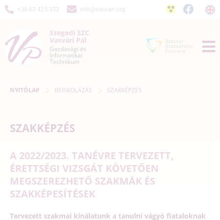
+36-62 425-322
info@vasvari.org
Szegedi SZC
Vasvári Pál
Gazdasági és
Informatikai
Technikum
NYITÓLAP
BEISKOLÁZÁS
SZAKKÉPZÉS
SZAKKÉPZÉS
A 2022/2023. TANÉVRE TERVEZETT,
ÉRETTSÉGI VIZSGÁT KÖVETŐEN
MEGSZEREZHETŐ SZAKMÁK ÉS
SZAKKÉPESÍTÉSEK
Tervezett szakmai kínálatunk a tanulni vágyó fiataloknak