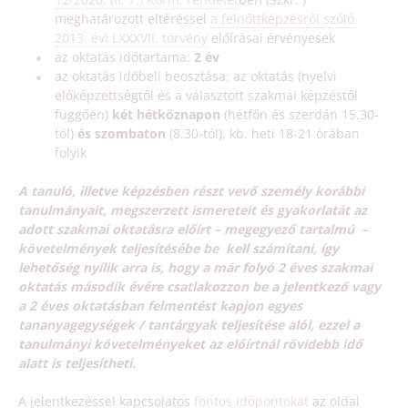
meghatározott eltéréssel
a felnőttképzésről szóló
2013. évi LXXXVII. törvény
előírásai érvényesek
az oktatás időtartama:
2 év
az oktatás időbeli beosztása: az oktatás (nyelvi
előképzettségtől és a választott szakmai képzéstől
függően)
két hétköznapon
(hétfőn és szerdán 15.30-
tól)
és szombaton
(8.30-tól), kb. heti 18-21 órában
folyik
A tanuló, illetve képzésben részt vevő személy korábbi
tanulmányait, megszerzett ismereteit és gyakorlatát az
adott szakmai oktatásra előírt – megegyező tartalmú –
követelmények teljesítésébe be kell számítani, így
lehetőség nyílik arra is, hogy a már folyó
2 éves szakmai
oktatás második évére csatlakozzon be a jelentkező vagy
a 2 éves oktatásban felmentést kapjon egyes
tananyagegységek / tantárgyak teljesítése alól, ezzel a
tanulmányi követelményeket az előírtnál rövidebb idő
alatt is teljesítheti.
A jelentkezéssel kapcsolatos
fontos időpontokat
az oldal