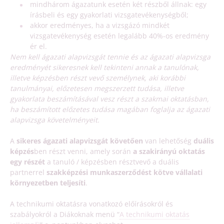
mindhárom ágazatunk esetén két részből állnak: egy
írásbeli és egy gyakorlati vizsgatevékenységből;
akkor eredményes, ha a vizsgázó mindkét
vizsgatevékenység esetén legalább 40%-os eredmény
ér el.
Nem kell ágazati alapvizsgát tennie és az ágazati alapvizsga
eredményét sikeresnek kell tekinteni annak a tanulónak,
illetve képzésben részt vevő személynek, aki korábbi
tanulmányai, előzetesen megszerzett tudása, illetve
gyakorlata beszámításával vesz részt a szakmai oktatásban,
ha beszámított előzetes tudása magában foglalja az ágazati
alapvizsga követelményeit.
A
sikeres ágazati alapvizsgát követően
van lehetőség
duális
képzés
ben részt venni, amely során
a szakirányú oktatás
egy részét
a tanuló / képzésben résztvevő a duális
partnerrel
szakképzési munkaszerződést kötve vállalati
környezetben teljesíti
.
A technikumi oktatásra vonatkozó előírásokról és
szabályokról a Diákoknak menü “
A technikumi oktatás