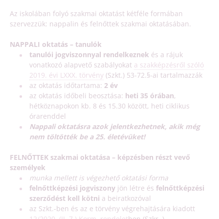
Az iskolában folyó szakmai oktatást kétféle formában
szervezzük: nappalin és felnőttek szakmai oktatásában.
NAPPALI oktatás – tanulók
tanulói jogviszonnyal rendelkeznek
és a rájuk
vonatkozó alapvető szabályokat
a szakképzésről szóló
2019. évi LXXX. törvény
(Szkt.) 53-72.§-ai tartalmazzák
az oktatás időtartama:
2 év
az oktatás időbeli beosztása:
heti 35 órában
,
hétköznapokon kb. 8 és 15.30 között, heti ciklikus
órarenddel
Nappali oktatásra azok jelentkezhetnek, akik még
nem töltötték be a 25. életévüket!
FELNŐTTEK szakmai oktatása – képzésben részt vevő
személyek
munka mellett is végezhető oktatási forma
felnőttképzési jogviszony
jön létre és
felnőttképzési
szerződést kell kötni
a beiratkozóval
az Szkt.-ben és az e törvény végrehajtására kiadott
12/2020. (II. 7.) Korm. rendelet
ben (Szkr. )