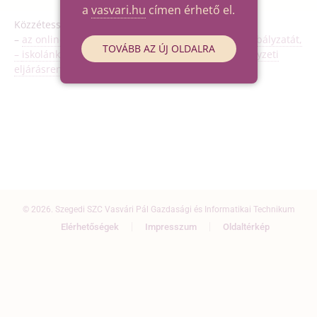
a
vasvari.hu
címen érhető el.
Közzétesszük:
–
az online oktatás tanulók számára kidolgozott szabályzatát,
TOVÁBB AZ ÚJ OLDALRA
–
iskolánk 2022. március 10-től érvényes járványhelyzeti
eljárásrendjét.
© 2026. Szegedi SZC Vasvári Pál Gazdasági és Informatikai Technikum
Elérhetőségek
Impresszum
Oldaltérkép