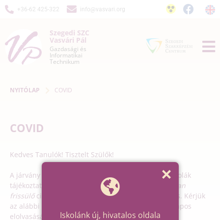
+36-62 425-322
info@vasvari.org
Szegedi SZC
Vasvári Pál
Gazdasági és
Informatikai
Technikum
NYITÓLAP
COVID
COVID
Kedves Tanulók! Tisztelt Szülők!
A járvány elleni védekezést segítő teendőkről az iskolák
tájékoztatást kapnak, melyeket ebben a
folyamatosan
frissülő
cikkben osztunk meg Veletek, szüleitekkel is. Kérjük
az alábbi információk, mellékelt dokumentumok alapos
Iskolánk új, hivatalos oldala
elolvasását és a bennük foglaltak betartását.