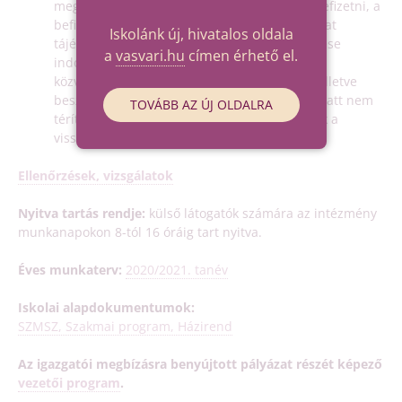
meghatározott időszakban és módon lehet befizetni, a
befizetés időpontjáról a szülőket és a tanulókat
Iskolánk új, hivatalos oldala
tájékoztatni kell. A díjak esetleges visszafizetése
a
vasvari.hu
címen érhető el.
indokolt esetben, kérelem alapján történhet,
közvetlenül az érintettnek (vagy szülőjének), illetve
beszámítható a következő időszakra. 100 Ft alatt nem
TOVÁBB AZ ÚJ OLDALRA
térítünk vissza, 100 Ft felett számlára történik a
visszautalás.
Ellenőrzések, vizsgálatok
Nyitva tartás rendje:
külső látogatók számára az intézmény
munkanapokon 8-tól 16 óráig tart nyitva.
Éves munkaterv:
2020/2021. tanév
Iskolai alapdokumentumok:
SZMSZ, Szakmai program, Házirend
Az igazgatói megbízásra benyújtott pályázat részét képező
vezetői program
.