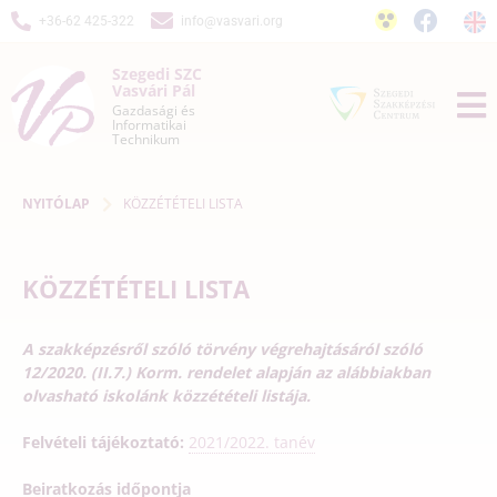
+36-62 425-322
info@vasvari.org
Szegedi SZC
Vasvári Pál
Gazdasági és
Informatikai
Technikum
NYITÓLAP
KÖZZÉTÉTELI LISTA
KÖZZÉTÉTELI LISTA
A szakképzésről
szóló törvény végrehajtásáról szóló
12/2020. (II.7.) Korm. rendelet alapján az alábbiakban
olvasható iskolánk közzétételi listája.
Felvételi tájékoztató:
2021/2022. tanév
Beiratkozás időpontja