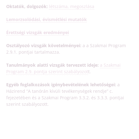
Oktatók, dolgozók:
létszáma, megoszlása
Lemorzsolódási, évismétlési mutatók
Érettségi vizsgák eredményei
Osztályozó vizsgák követelményei:
a a Szakmai Program
2.9.1. pontjai tartalmazza.
Tanulmányok alatti vizsgák tervezett ideje:
a Szakmai
Program 2.9. pontja szerint szabályozot
t.
Egyéb foglalkozások igénybevételének lehetőségei:
a
Házirend “A tanórán kívüli tevékenységek rendje” c.
fejezetében és a Szakmai Program 3.3.2. és 3.3.3. pontjai
szerint szabályozott.