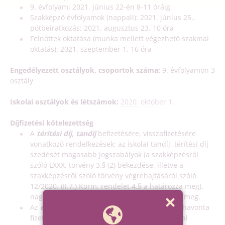
9. évfolyam: 2021. június 22-én 8-11 óráig
Szakképző évfolyamok (nappali): 2021. június 25.,
pótbeiratkozás: 2021. augusztus 23. 10 óra
Felnőttek oktatása (munka mellett végezhető szakmai
oktatás): 2021. szeptember 1. 16 óra
Engedélyezett osztályok, csoportok száma:
9. évfolyamon 3
osztály
Iskolai osztályok és létszámok:
2020. október 1.
Díjfizetési kötelezettség
A
térítési díj, tandíj
befizetésére, visszafizetésére
vonatkozó rendelkezések: az iskolai tandíj, térítési díj
szedését magasabb jogszabályok (a szakképzésről
szóló LXXX. törvény 3.§ (2) bekezdése, illetve a
szakképzésről szóló törvény végrehajtásáról szóló
12/2020. (II.7.) Korm. rendelet 4.§-a határozza meg),
nagyságát a kancellár tanévenként határozza meg.
Az
étkezés díját
az iskola tanulói és dolgozói havonta
fizetik. Az étkezési térítési díjakat az NGSZ által