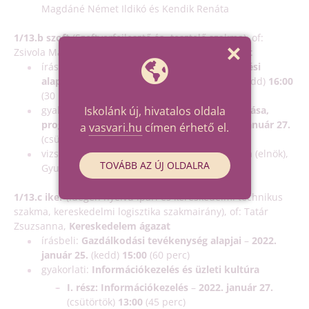
Magdáné Német Ildikó és Kendik Renáta
1/13.b szoft
(Szoftverfejlesztő és -tesztelő szakma), of:
Zsivola Magdolna,
Informatika és távközlés ágazat
írásbeli (ELVP-teszt):
Informatikai és távközlési
alapok interaktív teszt
–
2022. január 25.
(kedd)
16:00
(30 perc)
Iskolánk új, hivatalos oldala
gyakorlati (számítógépes):
Weboldalak kódolása,
programozás, hálózatok gyakorlat
–
2022. január 27.
a
vasvari.hu
címen érhető el.
(csütörtök)
13:00
(180 perc)
vizsgabizottság tagjai: Békésiné Szikora Mária (elnök),
TOVÁBB AZ ÚJ OLDALRA
Gyuris Csaba és Kádár Tünde
1/13.c iker
(Idegen nyelvű ipari és kereskedelmi technikus
szakma, kereskedelmi logisztika szakmairány), of: Tatár
Zsuzsanna,
Kereskedelem ágazat
írásbeli:
Gazdálkodási tevékenység alapjai
–
2022.
január 25.
(kedd)
15:00
(60 perc)
gyakorlati:
Információkezelés és üzleti kultúra
I. rész: Információkezelés
–
2022. január 27.
(csütörtök)
13:00
(45 perc)