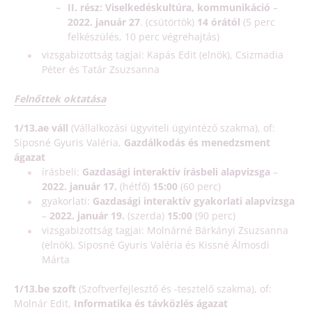
II. rész: Viselkedéskultúra, kommunikáció
–
2022. január 27
. (csütörtök)
14 órától
(5 perc
felkészülés, 10 perc végrehajtás)
vizsgabizottság tagjai: Kapás Edit (elnök), Csizmadia
Péter és Tatár Zsuzsanna
Felnőttek oktatása
1/13.ae váll
(Vállalkozási ügyviteli ügyintéző szakma), of:
Siposné Gyuris Valéria,
Gazdálkodás és menedzsment
ágazat
írásbeli:
Gazdasági interaktív írásbeli alapvizsga
–
2022. január 17.
(hétfő)
15:00
(60 perc)
gyakorlati:
Gazdasági interaktív gyakorlati alapvizsga
–
2022. január 19.
(szerda)
15:00
(90 perc)
vizsgabizottság tagjai: Molnárné Bárkányi Zsuzsanna
(elnök), Siposné Gyuris Valéria és Kissné Álmosdi
Márta
1/13.be szoft
(Szoftverfejlesztő és -tesztelő szakma), of:
Molnár Edit,
Informatika és távközlés ágazat