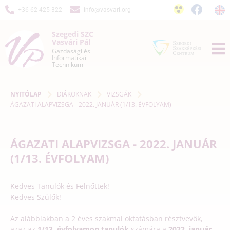
+36-62 425-322
info@vasvari.org
Szegedi SZC
Vasvári Pál
Gazdasági és
Informatikai
Technikum
NYITÓLAP
DIÁKOKNAK
VIZSGÁK
ÁGAZATI ALAPVIZSGA - 2022. JANUÁR (1/13. ÉVFOLYAM)
ÁGAZATI ALAPVIZSGA - 2022. JANUÁR
(1/13. ÉVFOLYAM)
Kedves Tanulók és Felnőttek!
Kedves Szülők!
Az alábbiakban a 2 éves szakmai oktatásban résztvevők,
azaz az
1/13. évfolyamon tanulók
számára a
2022. január