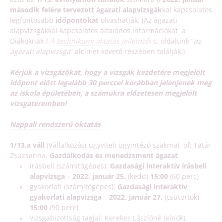
második felére tervezett ágazati alapvizsgák
kal kapcsolatos
legfontosabb
időpontokat
olvashatják. (Az ágazati
alapvizsgákkal kapcsolatos általános információkat a
Diákoknak /
A technikumi oktatás jellemzői
c. oldalunk “
az
ágazati alapvizsga
” alcímet követő részében találják.)
Kérjük a vizsgázókat, hogy a vizsgák kezdetére megjelölt
időpont előtt legalább 30 perccel korábban jelenjenek meg
az iskola épületében, a számukra előzetesen megjelölt
vizsgateremben!
Nappali rendszerű oktatás
1/13.a váll
(Vállalkozási ügyviteli ügyintéző szakma), of: Tatár
Zsuzsanna,
Gazdálkodás és menedzsment ágazat
írásbeli (számítógépes):
Gazdasági interaktív írásbeli
alapvizsga
–
2022. január 25.
(kedd)
15:00
(60 perc)
gyakorlati (számítógépes):
Gazdasági interaktív
gyakorlati alapvizsga
–
2022. január 27.
(csütörtök)
15:00
(90 perc)
vizsgabizottság tagjai: Kerekes Lászlóné (elnök),