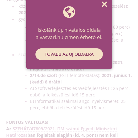
központi írásbeli (Programozás és adatbázis-kezelés):
2021. május 11. (kedd)
10:00 (120 perc)
gyakorlati:
2021. május 18. (kedd)
A) Komplex alkalmazás készítése: 9:00 (180 perc)
Iskolánk új, hivatalos oldala
B) Webalkalmazás készítése: 12:30 (120 perc)
a
vasvari.hu
címen érhető el.
C) Záródolgozat bemutatása és megvédése: a
szóbeli napján (maximum 15 perc)
TOVÁBB AZ ÚJ OLDALRA
szóbeli:
5/13.d + 2/14.d szoft
(NAPPALI oktatás):
2021.
május 31. (hétfő) 8 órától
2/14.de szoft
(ESTI felnőttoktatás):
2021. június 1.
(kedd) 8 órától
A) Szoftverfejlesztés és Webfejlesztés I.: 25 perc,
ebből a felkészülési idő 15 perc
B) Informatikai szakmai angol nyelvismeret: 25
perc, ebből a felkészülési idő 15 perc
FONTOS VÁLTOZÁS!
Az
SZFHÁT/47809/2021-ITM számú Egyedi Miniszteri
Határozat
ban foglaltak alapján (ld. 4. pont) nem kell