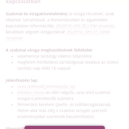
kapcsolatban
Szakmai és vizsgakövetelmény
(a vizsga részeivel, azok
idejével, tartalmával, a felmentésekkel és egyebekkel
kapcsolatos információk):
29/2019. (VIII.30.) ITM rendelet
,
korábban végzett vizsgázóknál:
35/2016. (VIII.31.) NFM
rendelet
A szakmai vizsga megkezdésének feltételei:
valamennyi tantárgy sikeres teljesítése
megfelelt minősítésű záródolgozat leadása az utolsó
tanítási nap előtt 15 nappal
Jelentkezési lap:
üres (tölthető) jelentkezési lap
kitöltési minta
az idén végzős, azaz első szakmai
vizsgára jelentkezők számára
felmentési kérelem (javító- és pótlóvizsgásoknak,
illetve akik más OKJ-s szakmai vizsgán szerzett
eredményüket szeretnék beszámíttatni)
Vizsgaidőpontok: