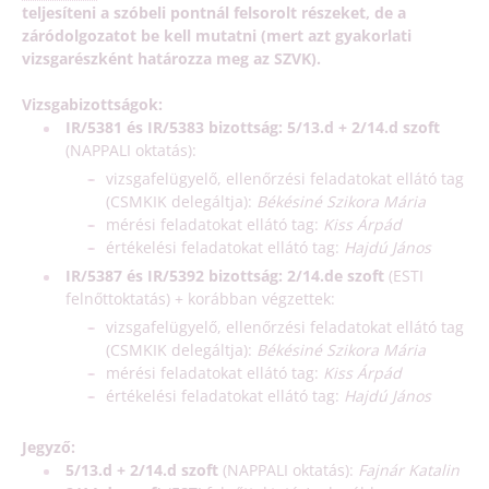
teljesíteni a szóbeli pontnál felsorolt részeket, de a
záródolgozatot be kell mutatni (mert azt gyakorlati
vizsgarészként határozza meg az SZVK).
Vizsgabizottságok:
IR/5381 és IR/5383 bizottság: 5/13.d + 2/14.d szoft
(NAPPALI oktatás):
vizsgafelügyelő, ellenőrzési feladatokat ellátó tag
(CSMKIK delegáltja):
Békésiné Szikora Mária
mérési feladatokat ellátó tag:
Kiss Árpád
értékelési feladatokat ellátó tag:
Hajdú János
IR/5387 és IR/5392 bizottság: 2/14.de szoft
(ESTI
felnőttoktatás) + korábban végzettek:
vizsgafelügyelő, ellenőrzési feladatokat ellátó tag
(CSMKIK delegáltja):
Békésiné Szikora Mária
mérési feladatokat ellátó tag:
Kiss Árpád
értékelési feladatokat ellátó tag:
Hajdú János
Jegyző:
5/13.d + 2/14.d szoft
(NAPPALI oktatás):
Fajnár Katalin