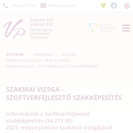
+36-62 425-322
info@vasvari.org
Szegedi SZC
Vasvári Pál
Gazdasági és
Informatikai
Technikum
NYITÓLAP
DIÁKOKNAK
VIZSGÁK
SZAKMAI VIZSGA 2021. MÁJUS-JÚNIUS
SZAKMAI VIZSGA - SZOFTVERFEJLESZTŐ SZAKKÉPESÍTÉS
SZAKMAI VIZSGA -
SZOFTVERFEJLESZTŐ SZAKKÉPESÍTÉS
Információk a Szoftverfejlesztő
szakképesítés (54 213 05)
2021. május-júniusi szakmai vizsgájával