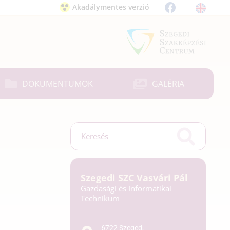
Akadálymentes verzió
DOKUMENTUMOK
GALÉRIA
Szegedi SZC Vasvári Pál
Gazdasági és Informatikai
Technikum
6722 Szeged,