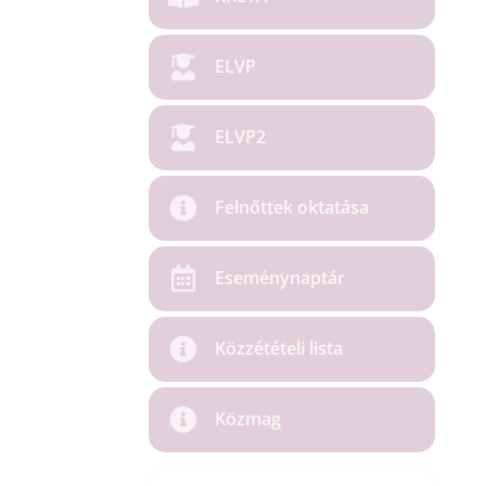
ELVP
ELVP2
Felnőttek oktatása
Eseménynaptár
Közzétételi lista
Közmag