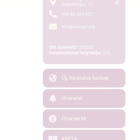
Gutenberg u. 11.
+36-62 425-322
info@vasvari.org
OM azonosító:
203052
Feladatellátási hely kódja:
010
Új, hivatalos honlap
Órarend
Óracserék
KRÉTA