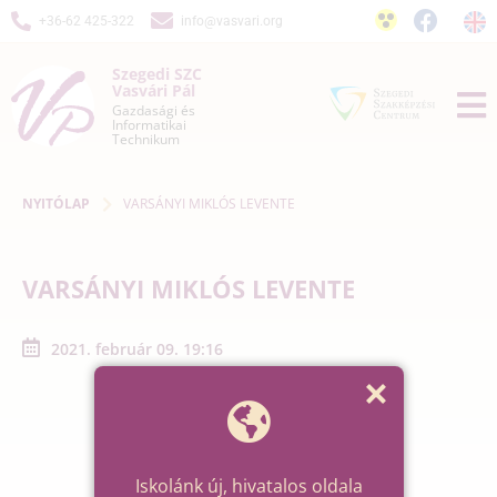
+36-62 425-322
info@vasvari.org
Szegedi SZC
Vasvári Pál
Gazdasági és
Informatikai
Technikum
NYITÓLAP
VARSÁNYI MIKLÓS LEVENTE
VARSÁNYI MIKLÓS LEVENTE
2021. február 09. 19:16
Iskolánk új, hivatalos oldala