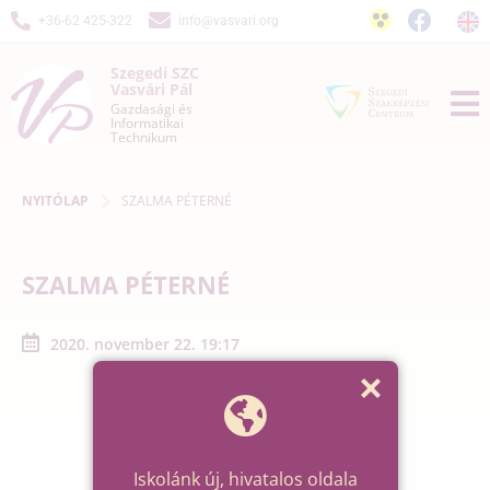
+36-62 425-322
info@vasvari.org
Szegedi SZC
Vasvári Pál
Gazdasági és
Informatikai
Technikum
NYITÓLAP
SZALMA PÉTERNÉ
SZALMA PÉTERNÉ
2020. november 22. 19:17
Iskolánk új, hivatalos oldala