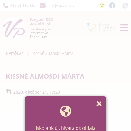
+36-62 425-322
info@vasvari.org
Szegedi SZC
Vasvári Pál
Gazdasági és
Informatikai
Technikum
NYITÓLAP
KISSNÉ ÁLMOSDI MÁRTA
KISSNÉ ÁLMOSDI MÁRTA
2020. október 21. 17:29
Iskolánk új, hivatalos oldala