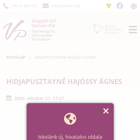
+36-62 425-322
info@vasvari.org
Szegedi SZC
Vasvári Pál
Gazdasági és
Informatikai
Technikum
NYITÓLAP
HIDJAPUSZTAYNÉ HAJÓSSY ÁGNES
HIDJAPUSZTAYNÉ HAJÓSSY ÁGNES
2020. október 21. 17:27
Iskolánk új, hivatalos oldala