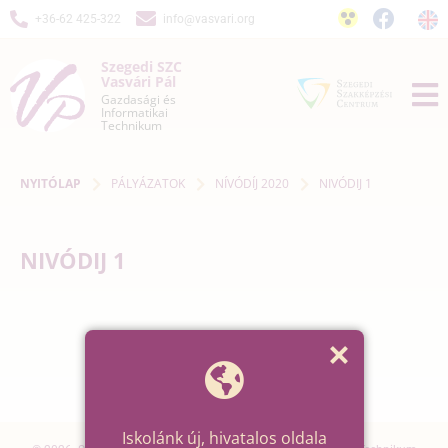
+36-62 425-322
info@vasvari.org
Szegedi SZC
Vasvári Pál
Gazdasági és
Informatikai
Technikum
NYITÓLAP
PÁLYÁZATOK
NÍVÓDÍJ 2020
NIVÓDIJ 1
NIVÓDIJ 1
Iskolánk új, hivatalos oldala