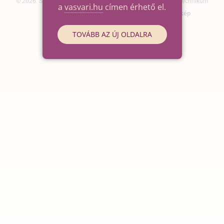
© 2026. Szegedi SZC Vasvári Pál Gazdasági és Informatikai Technikum
a
vasvari.hu
címen érhető el.
Elérhetőségek
Impresszum
Oldaltérkép
TOVÁBB AZ ÚJ OLDALRA