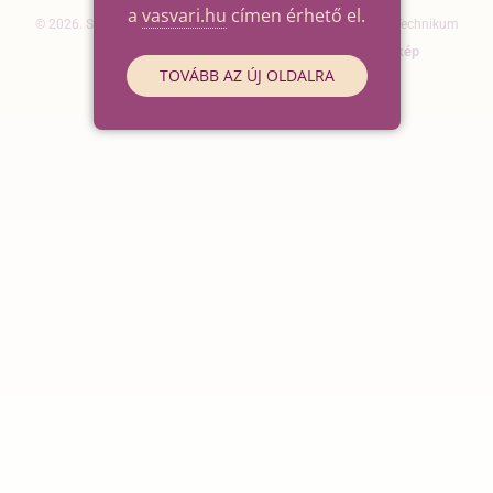
a
vasvari.hu
címen érhető el.
© 2026. Szegedi SZC Vasvári Pál Gazdasági és Informatikai Technikum
Elérhetőségek
Impresszum
Oldaltérkép
TOVÁBB AZ ÚJ OLDALRA