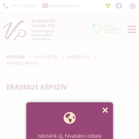
+36-62 425-322
info@vasvari.org
Szegedi SZC
Vasvári Pál
Gazdasági és
Informatikai
Technikum
NYITÓLAP
PÁLYÁZATOK
NÍVÓDÍJ 2020
ERASMUS KÉPSZÍV
ERASMUS KÉPSZÍV
Iskolánk új, hivatalos oldala