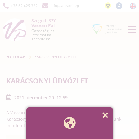
+36-62 425-322
info@vasvari.org
Szegedi SZC
Vasvári Pál
Gazdasági és
Informatikai
Technikum
NYITÓLAP
KARÁCSONYI ÜDVÖZLET
KARÁCSONYI ÜDVÖZLET
2021. december 20. 12:59
A Vasvári tanulói és munkatársai nevében Kellemes
Karácsonyi Ünnepeket és Boldog Új Esztendőt kívánunk
minden kedves Látogatónknak és Partnerünknek.