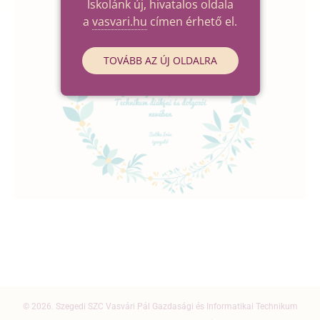
Iskolánk új, hivatalos oldala
a
vasvari.hu
címen érhető el.
TOVÁBB AZ ÚJ OLDALRA
© 2026. Szegedi SZC Vasvári Pál Gazdasági és Informatikai Technikum