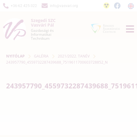
+36-62 425-322
info@vasvari.org
Szegedi SZC
Vasvári Pál
Gazdasági és
Informatikai
Technikum
NYITÓLAP
GALÉRIA
2021/2022. TANÉV
243957790_4559732287439688_7519611700603728852_N
243957790_4559732287439688_751961