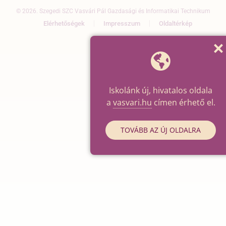
© 2026. Szegedi SZC Vasvári Pál Gazdasági és Informatikai Technikum
Elérhetőségek
Impresszum
Oldaltérkép
Iskolánk új, hivatalos oldala
a
vasvari.hu
címen érhető el.
TOVÁBB AZ ÚJ OLDALRA