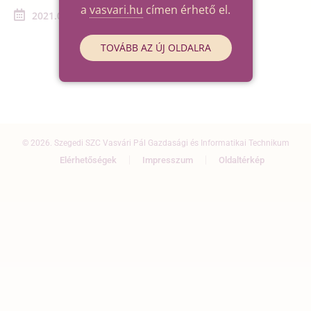
a
vasvari.hu
címen érhető el.
2021.04.15. - 2021.04.15.
TOVÁBB AZ ÚJ OLDALRA
© 2026. Szegedi SZC Vasvári Pál Gazdasági és Informatikai Technikum
Elérhetőségek
Impresszum
Oldaltérkép