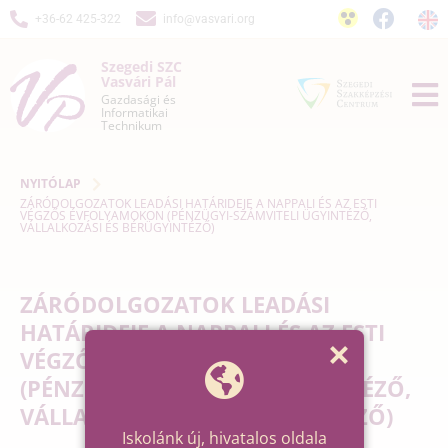
+36-62 425-322
info@vasvari.org
Szegedi SZC
Vasvári Pál
Gazdasági és
Informatikai
Technikum
NYITÓLAP
ZÁRÓDOLGOZATOK LEADÁSI HATÁRIDEJE A NAPPALI ÉS AZ ESTI
VÉGZŐS ÉVFOLYAMOKON (PÉNZÜGYI-SZÁMVITELI ÜGYINTÉZŐ,
VÁLLALKOZÁSI ÉS BÉRÜGYINTÉZŐ)
ZÁRÓDOLGOZATOK LEADÁSI
HATÁRIDEJE A NAPPALI ÉS AZ ESTI
VÉGZŐS ÉVFOLYAMOKON
(PÉNZÜGYI-SZÁMVITELI ÜGYINTÉZŐ,
VÁLLALKOZÁSI ÉS BÉRÜGYINTÉZŐ)
Iskolánk új, hivatalos oldala