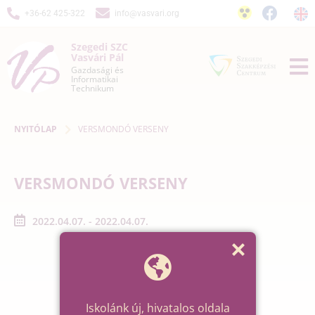
+36-62 425-322
info@vasvari.org
Szegedi SZC
Vasvári Pál
Gazdasági és
Informatikai
Technikum
NYITÓLAP
VERSMONDÓ VERSENY
VERSMONDÓ VERSENY
2022.04.07. - 2022.04.07.
Iskolánk új, hivatalos oldala