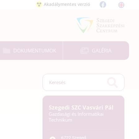
Akadálymentes verzió
DOKUMENTUMOK
GALÉRIA
Szegedi SZC Vasvári Pál
Gazdasági és Informatikai
Technikum
6722 Szeged,