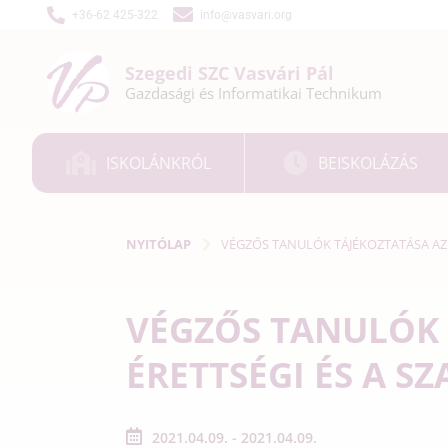
+36-62 425-322
info@vasvari.org
Szegedi SZC
Vasvári Pál
Gazdasági és
Informatikai
Technikum
ISKOLÁNKRÓL
BEISKOLÁZÁS
NYITÓLAP
VÉGZŐS TANULÓK TÁJÉKOZTATÁSA AZ 
VÉGZŐS TANULÓK 
ÉRETTSÉGI ÉS A S
2021.04.09. - 2021.04.09.