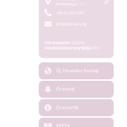
Gutenberg u. 11.
+36-62 425-322
info@vasvari.org
OM azonosító:
203052
Feladatellátási hely kódja:
010
Új, hivatalos honlap
Órarend
Óracserék
KRÉTA