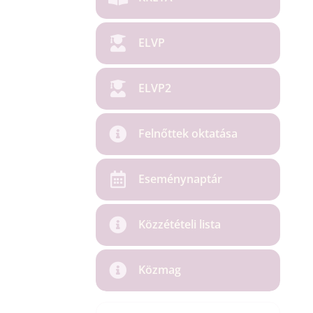
ELVP
ELVP2
Felnőttek oktatása
Eseménynaptár
Közzétételi lista
Közmag