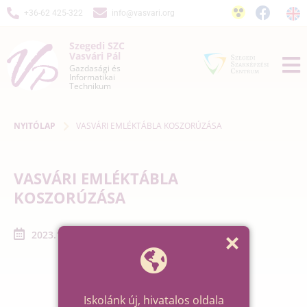
+36-62 425-322
info@vasvari.org
Szegedi SZC
Vasvári Pál
Gazdasági és
Informatikai
Technikum
NYITÓLAP
VASVÁRI EMLÉKTÁBLA KOSZORÚZÁSA
VASVÁRI EMLÉKTÁBLA
KOSZORÚZÁSA
2023.10.27. - 2023.10.27.
Iskolánk új, hivatalos oldala