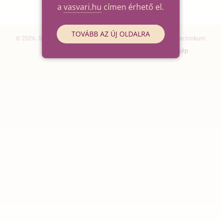
a
vasvari.hu
címen érhető el.
TOVÁBB AZ ÚJ OLDALRA
© 2026. Szegedi SZC Vasvári Pál Gazdasági és Informatikai Technikum
Elérhetőségek
Impresszum
Oldaltérkép