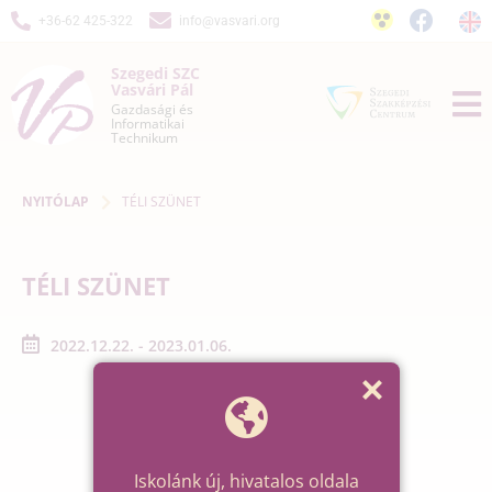
+36-62 425-322
info@vasvari.org
Szegedi SZC
Vasvári Pál
Gazdasági és
Informatikai
Technikum
NYITÓLAP
TÉLI SZÜNET
TÉLI SZÜNET
2022.12.22. - 2023.01.06.
Iskolánk új, hivatalos oldala