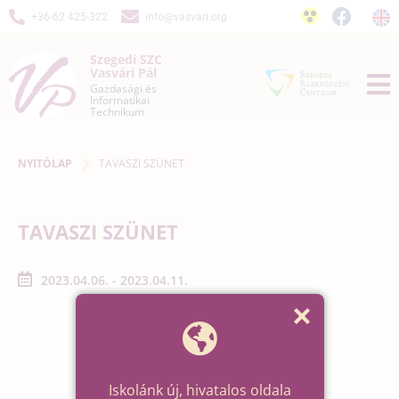
+36-62 425-322
info@vasvari.org
Szegedi SZC
Vasvári Pál
Gazdasági és
Informatikai
Technikum
NYITÓLAP
TAVASZI SZÜNET
TAVASZI SZÜNET
2023.04.06. - 2023.04.11.
Iskolánk új, hivatalos oldala