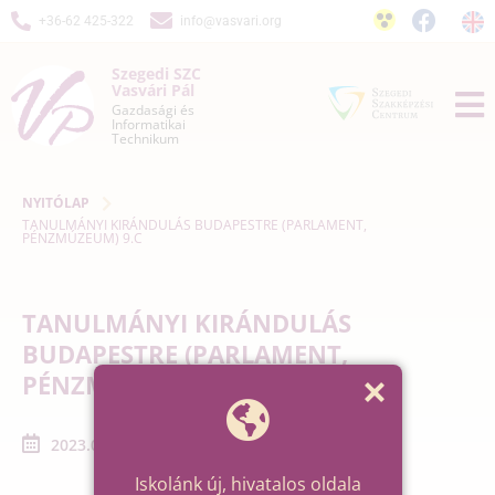
+36-62 425-322
info@vasvari.org
Szegedi SZC
Vasvári Pál
Gazdasági és
Informatikai
Technikum
NYITÓLAP
TANULMÁNYI KIRÁNDULÁS BUDAPESTRE (PARLAMENT,
PÉNZMÚZEUM) 9.C
TANULMÁNYI KIRÁNDULÁS
BUDAPESTRE (PARLAMENT,
PÉNZMÚZEUM) 9.C
2023.04.26. - 2023.04.26.
Iskolánk új, hivatalos oldala