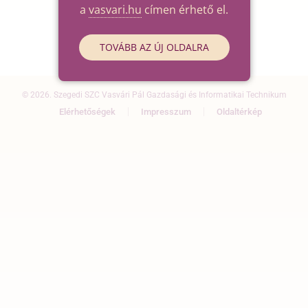
a
vasvari.hu
címen érhető el.
TOVÁBB AZ ÚJ OLDALRA
© 2026. Szegedi SZC Vasvári Pál Gazdasági és Informatikai Technikum
Elérhetőségek
Impresszum
Oldaltérkép