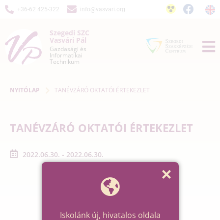
+36-62 425-322
info@vasvari.org
Szegedi SZC
Vasvári Pál
Gazdasági és
Informatikai
Technikum
NYITÓLAP
TANÉVZÁRÓ OKTATÓI ÉRTEKEZLET
TANÉVZÁRÓ OKTATÓI ÉRTEKEZLET
2022.06.30. - 2022.06.30.
Iskolánk új, hivatalos oldala