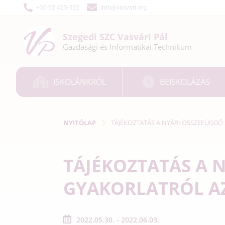
+36-62 425-322
info@vasvari.org
Szegedi SZC
Vasvári Pál
Gazdasági és
Informatikai
Technikum
ISKOLÁNKRÓL
BEISKOLÁZÁS
NYITÓLAP
TÁJÉKOZTATÁS A NYÁRI ÖSSZEFÜGGŐ
TÁJÉKOZTATÁS A 
GYAKORLATRÓL AZ
2022.05.30. - 2022.06.03.