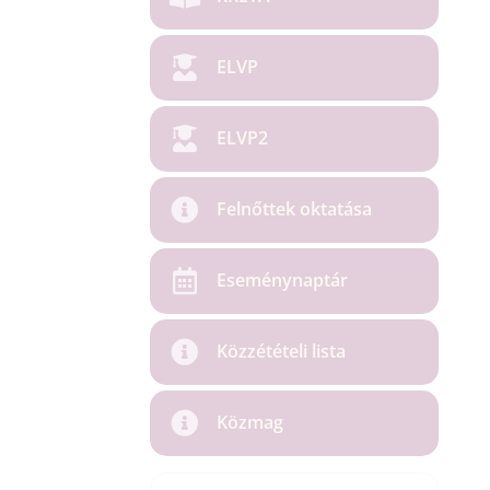
ELVP
ELVP2
Felnőttek oktatása
Eseménynaptár
Közzétételi lista
Közmag