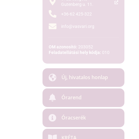
Gutenberg u. 11.
+36-62 425-322
info@vasvari.org
OM azonosító:
203052
Feladatellátási hely kódja:
010
Új, hivatalos honlap
Órarend
Óracserék
KRÉTA