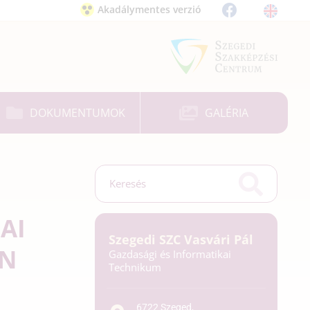
Akadálymentes verzió
DOKUMENTUMOK
GALÉRIA
AI
Szegedi SZC Vasvári Pál
AN
Gazdasági és Informatikai
Technikum
6722 Szeged,