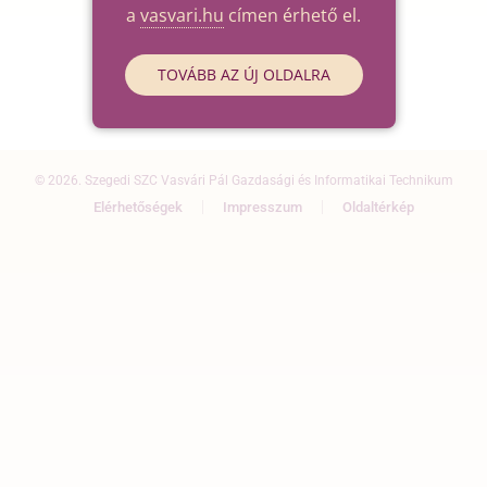
a
vasvari.hu
címen érhető el.
TOVÁBB AZ ÚJ OLDALRA
© 2026. Szegedi SZC Vasvári Pál Gazdasági és Informatikai Technikum
Elérhetőségek
Impresszum
Oldaltérkép