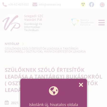
+36-62 425-322
info@vasvari.org
Szegedi SZC
Vasvári Pál
Gazdasági és
Informatikai
Technikum
NYITÓLAP
SZÜLŐKNEK SZÓLÓ ÉRTESÍTŐK LEADÁSA A TANTÁRGYI
BUKÁSOKRÓL ( OSZTÁLYOK), HIÁNYZÁSÉRTESÍTŐK LEADÁSA
SZÜLŐKNEK SZÓLÓ ÉRTESÍTŐK
LEADÁSA A TANTÁRGYI BUKÁSOKRÓL
( OSZTÁLYOK), HIÁNYZÁSÉRTESÍTŐK
LEADÁSA
2021.12.10. - 2021.12.10.
Iskolánk új, hivatalos oldala