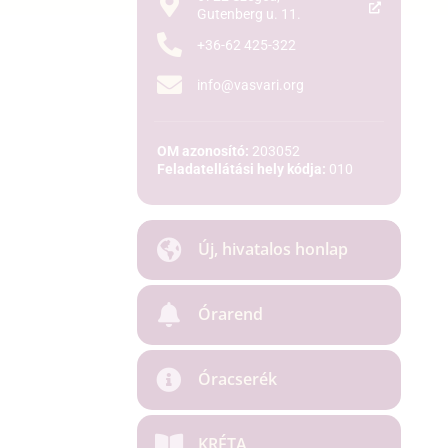
Gutenberg u. 11.
+36-62 425-322
info@vasvari.org
OM azonosító:
203052
Feladatellátási hely kódja:
010
Új, hivatalos honlap
Órarend
Óracserék
KRÉTA