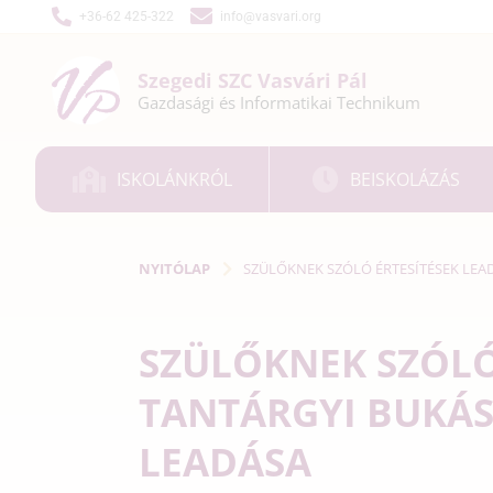
+36-62 425-322
info@vasvari.org
Szegedi SZC
Vasvári Pál
Gazdasági és
Informatikai
Technikum
ISKOLÁNKRÓL
BEISKOLÁZÁS
NYITÓLAP
SZÜLŐKNEK SZÓLÓ ÉRTESÍTÉSEK LEA
SZÜLŐKNEK SZÓLÓ
TANTÁRGYI BUKÁS
LEADÁSA