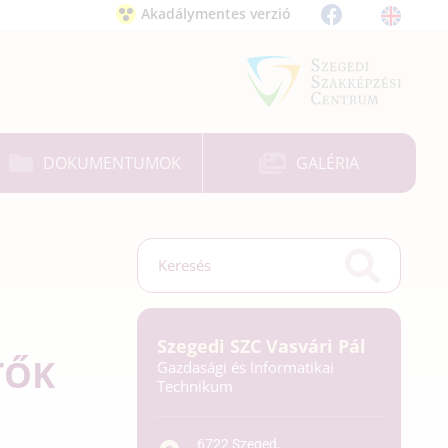
Akadálymentes verzió
DOKUMENTUMOK
GALÉRIA
Szegedi SZC Vasvári Pál
TŐK
Gazdasági és Informatikai
Technikum
6722 Szeged,