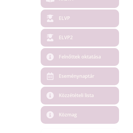
ELVP
ELVP2
Felnőttek oktatása
Eseménynaptár
Közzétételi lista
Közmag