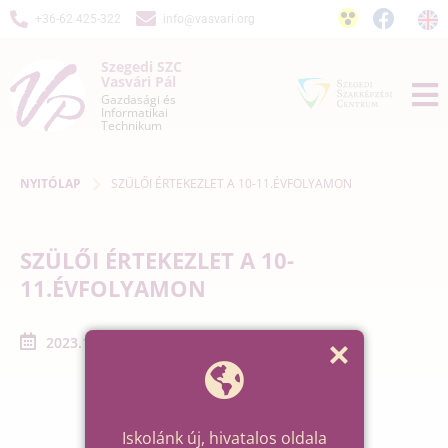
+36-62 425-322
info@vasvari.org
Szegedi SZC
Vasvári Pál
Gazdasági és
Informatikai
Technikum
NYITÓLAP
SZÜLŐI ÉRTEKEZLET A 10-11.ÉVFOLYAMON
SZÜLŐI ÉRTEKEZLET A 10-
11.ÉVFOLYAMON
2023.11.14. - 2023.11.14.
Iskolánk új, hivatalos oldala