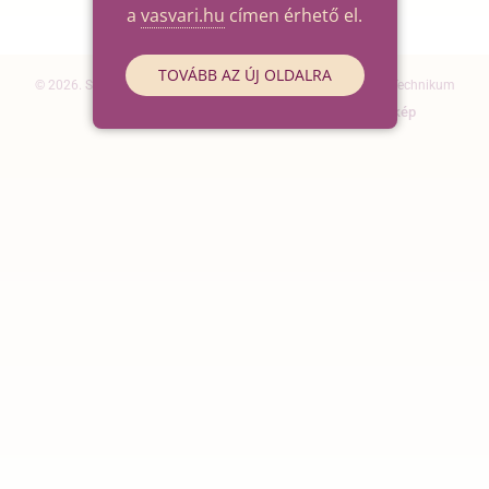
a
vasvari.hu
címen érhető el.
TOVÁBB AZ ÚJ OLDALRA
© 2026. Szegedi SZC Vasvári Pál Gazdasági és Informatikai Technikum
Elérhetőségek
Impresszum
Oldaltérkép