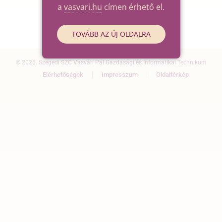
a
vasvari.hu
címen érhető el.
TOVÁBB AZ ÚJ OLDALRA
© 2026. Szegedi SZC Vasvári Pál Gazdasági és Informatikai Technikum
Elérhetőségek
Impresszum
Oldaltérkép