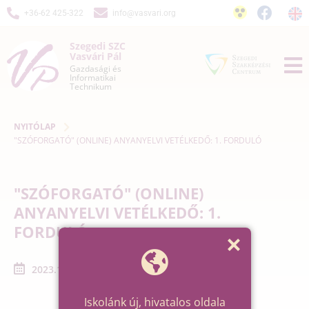
+36-62 425-322
info@vasvari.org
Szegedi SZC
Vasvári Pál
Gazdasági és
Informatikai
Technikum
NYITÓLAP
"SZÓFORGATÓ" (ONLINE) ANYANYELVI VETÉLKEDŐ: 1. FORDULÓ
"SZÓFORGATÓ" (ONLINE)
ANYANYELVI VETÉLKEDŐ: 1.
FORDULÓ
2023.10.11. - 2023.10.11.
Iskolánk új, hivatalos oldala