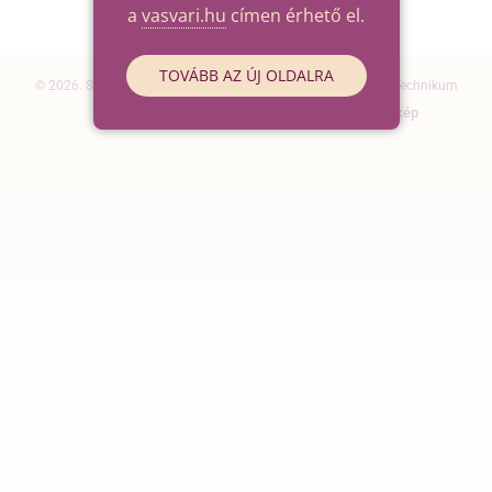
a
vasvari.hu
címen érhető el.
TOVÁBB AZ ÚJ OLDALRA
© 2026. Szegedi SZC Vasvári Pál Gazdasági és Informatikai Technikum
Elérhetőségek
Impresszum
Oldaltérkép