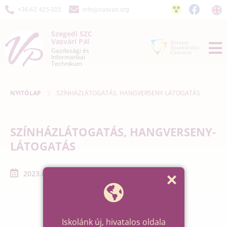
+36-62 425-322
info@vasvari.org
Szegedi SZC
Vasvári Pál
Gazdasági és
Informatikai
Technikum
NYITÓLAP
SZÍNHÁZLÁTOGATÁS, HANGVERSENY-LÁTOGATÁS
SZÍNHÁZLÁTOGATÁS, HANGVERSENY-
LÁTOGATÁS
2023.01.01. - 2023.01.31.
Iskolánk új, hivatalos oldala