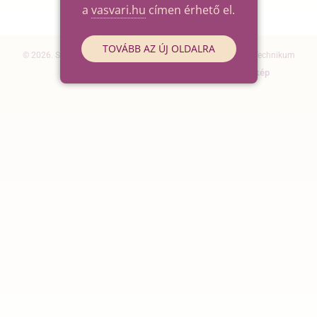
a
vasvari.hu
címen érhető el.
TOVÁBB AZ ÚJ OLDALRA
© 2026. Szegedi SZC Vasvári Pál Gazdasági és Informatikai Technikum
Elérhetőségek
Impresszum
Oldaltérkép