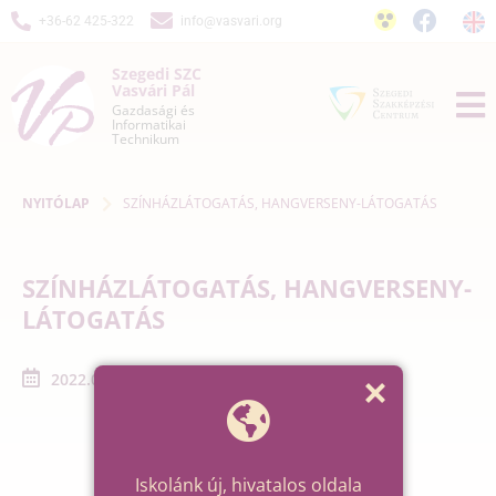
+36-62 425-322
info@vasvari.org
Szegedi SZC
Vasvári Pál
Gazdasági és
Informatikai
Technikum
NYITÓLAP
SZÍNHÁZLÁTOGATÁS, HANGVERSENY-LÁTOGATÁS
SZÍNHÁZLÁTOGATÁS, HANGVERSENY-
LÁTOGATÁS
2022.06.01. - 2022.06.30.
Iskolánk új, hivatalos oldala