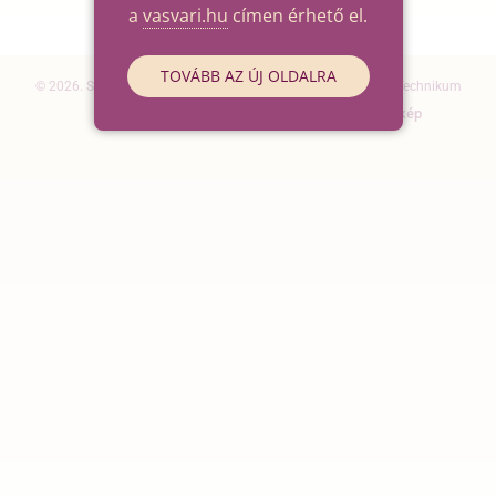
a
vasvari.hu
címen érhető el.
TOVÁBB AZ ÚJ OLDALRA
© 2026. Szegedi SZC Vasvári Pál Gazdasági és Informatikai Technikum
Elérhetőségek
Impresszum
Oldaltérkép