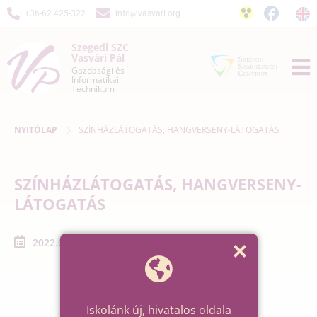
+36-62 425-322
info@vasvari.org
Szegedi SZC
Vasvári Pál
Gazdasági és
Informatikai
Technikum
NYITÓLAP
SZÍNHÁZLÁTOGATÁS, HANGVERSENY-LÁTOGATÁS
SZÍNHÁZLÁTOGATÁS, HANGVERSENY-
LÁTOGATÁS
2022.04.01. - 2022.04.30.
Iskolánk új, hivatalos oldala