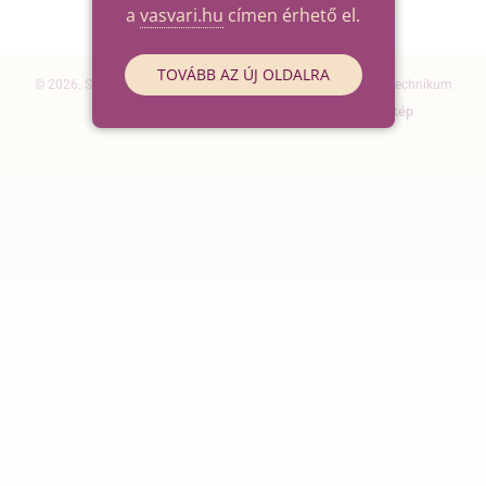
a
vasvari.hu
címen érhető el.
TOVÁBB AZ ÚJ OLDALRA
© 2026. Szegedi SZC Vasvári Pál Gazdasági és Informatikai Technikum
Elérhetőségek
Impresszum
Oldaltérkép