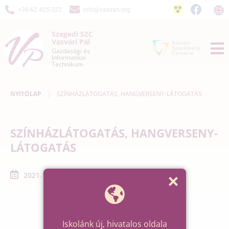
+36-62 425-322
info@vasvari.org
Szegedi SZC
Vasvári Pál
Gazdasági és
Informatikai
Technikum
NYITÓLAP
SZÍNHÁZLÁTOGATÁS, HANGVERSENY-LÁTOGATÁS
SZÍNHÁZLÁTOGATÁS, HANGVERSENY-
LÁTOGATÁS
2021.10.01. - 2021.10.31.
Iskolánk új, hivatalos oldala