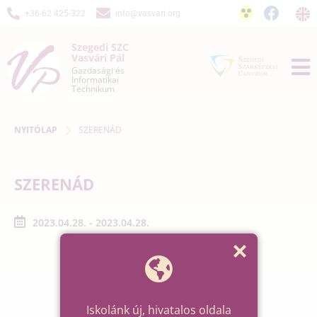
+36-62 425-322
info@vasvari.org
Szegedi SZC
Vasvári Pál
Gazdasági és
Informatikai
Technikum
NYITÓLAP
SZERENÁD
SZERENÁD
2023.04.28. - 2023.04.28.
Iskolánk új, hivatalos oldala