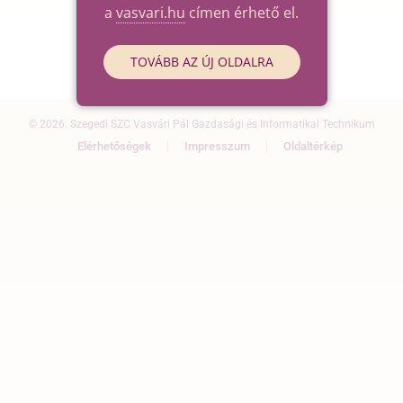
a
vasvari.hu
címen érhető el.
TOVÁBB AZ ÚJ OLDALRA
© 2026. Szegedi SZC Vasvári Pál Gazdasági és Informatikai Technikum
Elérhetőségek
Impresszum
Oldaltérkép