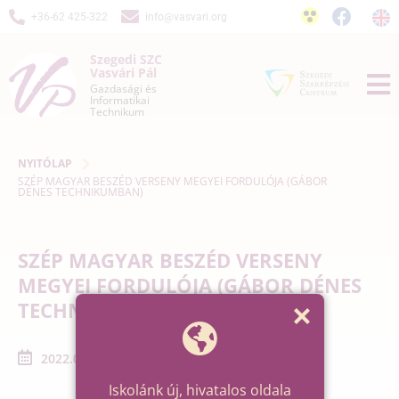
+36-62 425-322
info@vasvari.org
Szegedi SZC
Vasvári Pál
Gazdasági és
Informatikai
Technikum
NYITÓLAP
SZÉP MAGYAR BESZÉD VERSENY MEGYEI FORDULÓJA (GÁBOR
DÉNES TECHNIKUMBAN)
SZÉP MAGYAR BESZÉD VERSENY
MEGYEI FORDULÓJA (GÁBOR DÉNES
TECHNIKUMBAN)
2022.03.04. - 2022.03.04.
Iskolánk új, hivatalos oldala