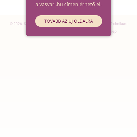
a
vasvari.hu
címen érhető el.
TOVÁBB AZ ÚJ OLDALRA
© 2026. Szegedi SZC Vasvári Pál Gazdasági és Informatikai Technikum
Elérhetőségek
Impresszum
Oldaltérkép