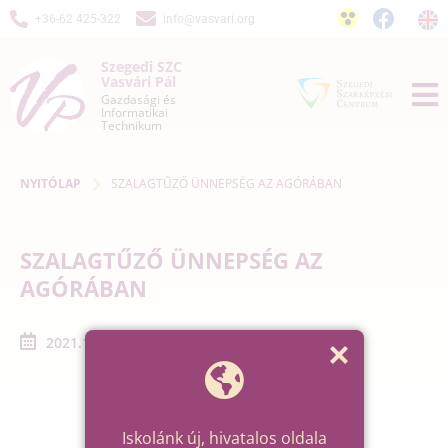
+36-62 425-322
info@vasvari.org
Szegedi SZC
Vasvári Pál
Gazdasági és
Informatikai
Technikum
NYITÓLAP
SZALAGTŰZŐ ÜNNEPSÉG AZ AGÓRÁBAN
SZALAGTŰZŐ ÜNNEPSÉG AZ
AGÓRÁBAN
2021.12.10. - 2021.12.10.
Iskolánk új, hivatalos oldala