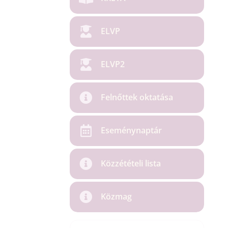
ELVP
ELVP2
Felnőttek oktatása
Eseménynaptár
Közzétételi lista
Közmag