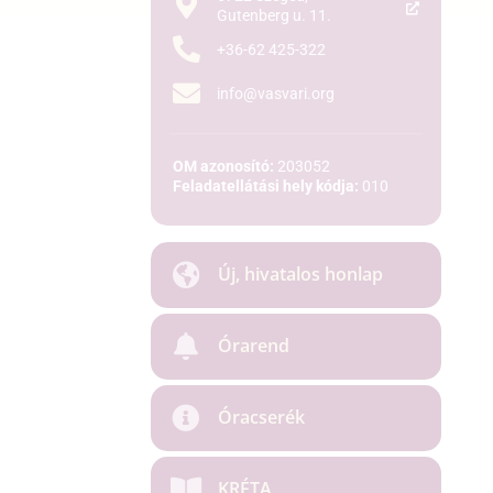
Gutenberg u. 11.
+36-62 425-322
info@vasvari.org
OM azonosító:
203052
Feladatellátási hely kódja:
010
Új, hivatalos honlap
Órarend
Óracserék
KRÉTA