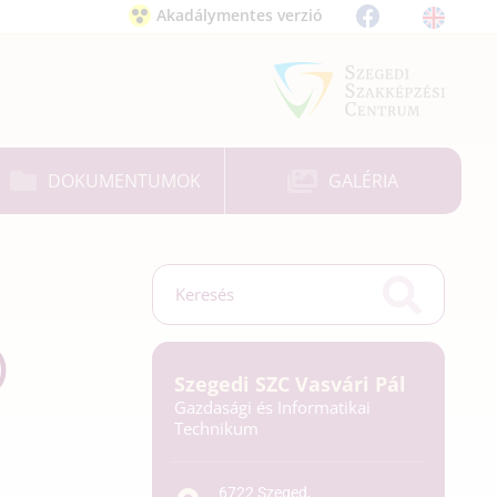
Akadálymentes verzió
DOKUMENTUMOK
GALÉRIA
)
Szegedi SZC Vasvári Pál
Gazdasági és Informatikai
Technikum
6722 Szeged,