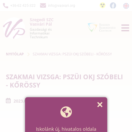
+36-62 425-322
info@vasvari.org
Szegedi SZC
Vasvári Pál
Gazdasági és
Informatikai
Technikum
NYITÓLAP
SZAKMAI VIZSGA: PSZÜI OKJ SZÓBELI - KŐRÖSSY
SZAKMAI VIZSGA: PSZÜI OKJ SZÓBELI
- KŐRÖSSY
2023.05.31. - 2023.06.01.
Iskolánk új, hivatalos oldala