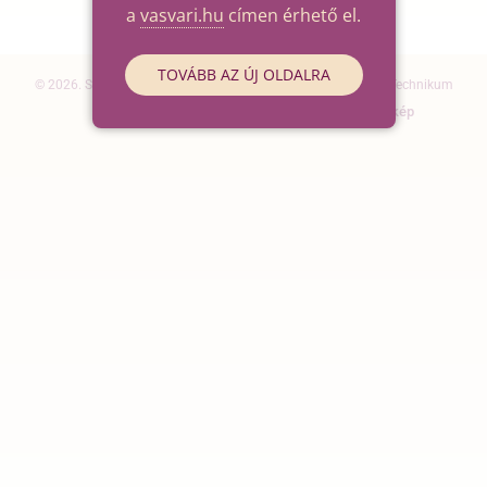
a
vasvari.hu
címen érhető el.
TOVÁBB AZ ÚJ OLDALRA
© 2026. Szegedi SZC Vasvári Pál Gazdasági és Informatikai Technikum
Elérhetőségek
Impresszum
Oldaltérkép