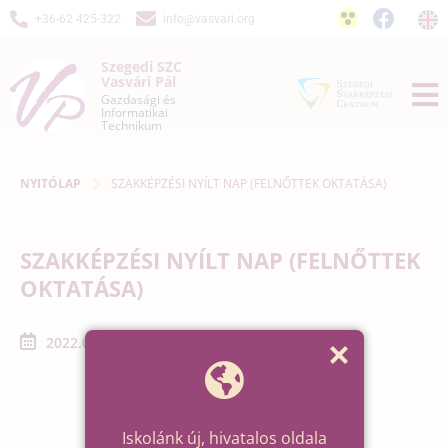
+36-62 425-322
info@vasvari.org
Szegedi SZC
Vasvári Pál
Gazdasági és
Informatikai
Technikum
NYITÓLAP
SZAKKÉPZÉSI NYÍLT NAP (FELNŐTTEK OKTATÁSA)
SZAKKÉPZÉSI NYÍLT NAP (FELNŐTTEK
OKTATÁSA)
2022.08.22. - 2022.08.22.
Iskolánk új, hivatalos oldala