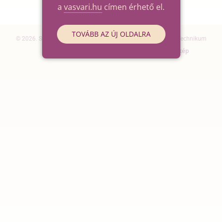
a
vasvari.hu
címen érhető el.
TOVÁBB AZ ÚJ OLDALRA
© 2026. Szegedi SZC Vasvári Pál Gazdasági és Informatikai Technikum
Elérhetőségek
Impresszum
Oldaltérkép