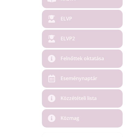
ELVP
ELVP2
Felnőttek oktatása
Eseménynaptár
Közzétételi lista
Közmag