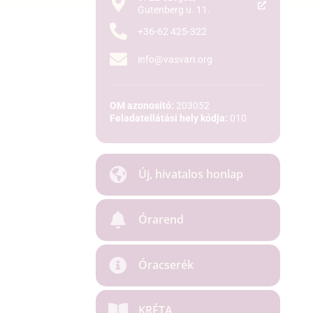
Gutenberg u. 11.
+36-62 425-322
info@vasvari.org
OM azonosító:
203052
Feladatellátási hely kódja:
010
Új, hivatalos honlap
Órarend
Óracserék
KRÉTA