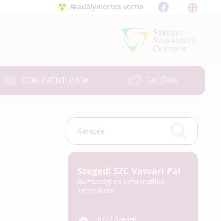
Akadálymentes verzió
DOKUMENTUMOK
GALÉRIA
Szegedi SZC Vasvári Pál
Gazdasági és Informatikai
Technikum
6722 Szeged,