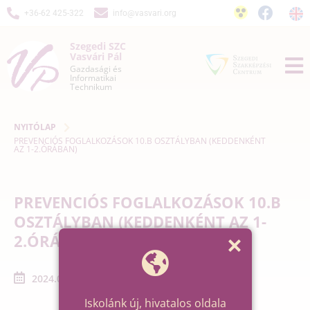
+36-62 425-322
info@vasvari.org
Szegedi SZC
Vasvári Pál
Gazdasági és
Informatikai
Technikum
NYITÓLAP
PREVENCIÓS FOGLALKOZÁSOK 10.B OSZTÁLYBAN (KEDDENKÉNT
AZ 1-2.ÓRÁBAN)
PREVENCIÓS FOGLALKOZÁSOK 10.B
OSZTÁLYBAN (KEDDENKÉNT AZ 1-
2.ÓRÁBAN)
2024.01.09. - 2024.01.30.
Iskolánk új, hivatalos oldala