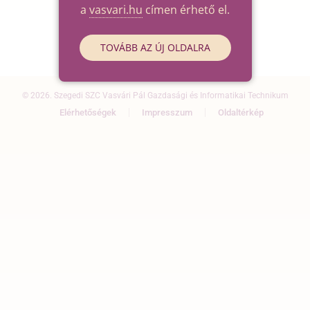
a
vasvari.hu
címen érhető el.
TOVÁBB AZ ÚJ OLDALRA
© 2026. Szegedi SZC Vasvári Pál Gazdasági és Informatikai Technikum
Elérhetőségek
Impresszum
Oldaltérkép