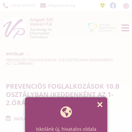
+36-62 425-322
info@vasvari.org
Szegedi SZC
Vasvári Pál
Gazdasági és
Informatikai
Technikum
NYITÓLAP
PREVENCIÓS FOGLALKOZÁSOK 10.B OSZTÁLYBAN (KEDDENKÉNT
AZ 1-2.ÓRÁBAN)
PREVENCIÓS FOGLALKOZÁSOK 10.B
OSZTÁLYBAN (KEDDENKÉNT AZ 1-
2.ÓRÁBAN)
2025.04.22. - 2025.05.13.
Iskolánk új, hivatalos oldala