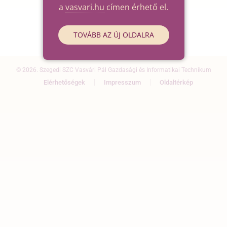
a
vasvari.hu
címen érhető el.
TOVÁBB AZ ÚJ OLDALRA
© 2026. Szegedi SZC Vasvári Pál Gazdasági és Informatikai Technikum
Elérhetőségek
Impresszum
Oldaltérkép