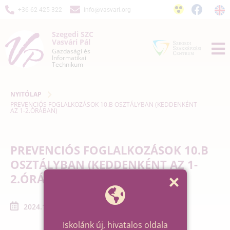
+36-62 425-322
info@vasvari.org
Szegedi SZC
Vasvári Pál
Gazdasági és
Informatikai
Technikum
NYITÓLAP
PREVENCIÓS FOGLALKOZÁSOK 10.B OSZTÁLYBAN (KEDDENKÉNT
AZ 1-2.ÓRÁBAN)
PREVENCIÓS FOGLALKOZÁSOK 10.B
OSZTÁLYBAN (KEDDENKÉNT AZ 1-
2.ÓRÁBAN)
2024.11.12. - 2024.12.03.
Iskolánk új, hivatalos oldala