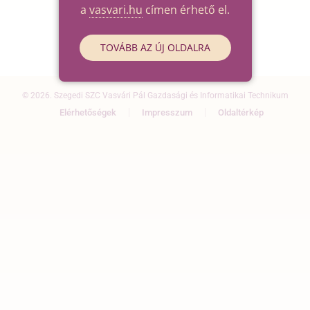
a
vasvari.hu
címen érhető el.
TOVÁBB AZ ÚJ OLDALRA
© 2026. Szegedi SZC Vasvári Pál Gazdasági és Informatikai Technikum
Elérhetőségek
Impresszum
Oldaltérkép