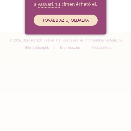
a
vasvari.hu
címen érhető el.
TOVÁBB AZ ÚJ OLDALRA
© 2026. Szegedi SZC Vasvári Pál Gazdasági és Informatikai Technikum
Elérhetőségek
Impresszum
Oldaltérkép