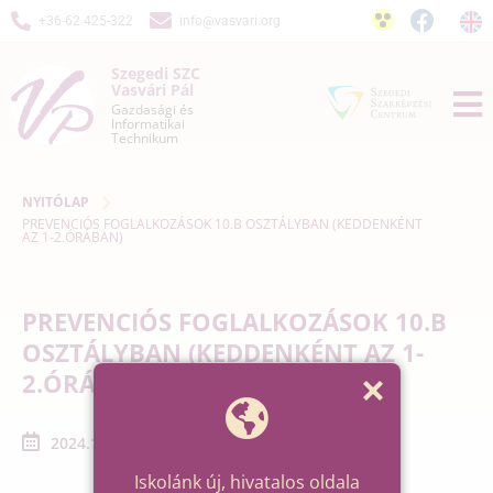
+36-62 425-322
info@vasvari.org
Szegedi SZC
Vasvári Pál
Gazdasági és
Informatikai
Technikum
NYITÓLAP
PREVENCIÓS FOGLALKOZÁSOK 10.B OSZTÁLYBAN (KEDDENKÉNT
AZ 1-2.ÓRÁBAN)
PREVENCIÓS FOGLALKOZÁSOK 10.B
OSZTÁLYBAN (KEDDENKÉNT AZ 1-
2.ÓRÁBAN)
2024.10.01. - 2024.10.22.
Iskolánk új, hivatalos oldala