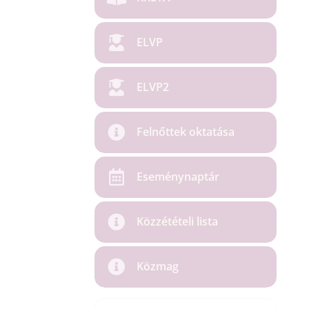
ELVP
ELVP2
Felnőttek oktatása
Eseménynaptár
Közzétételi lista
Közmag