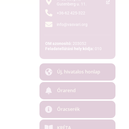
Gutenberg u. 11.
+36-62 425-322
info@vasvari.org
OM azonosító:
203052
Feladatellátási hely kódja:
010
Új, hivatalos honlap
Órarend
Óracserék
KRÉTA