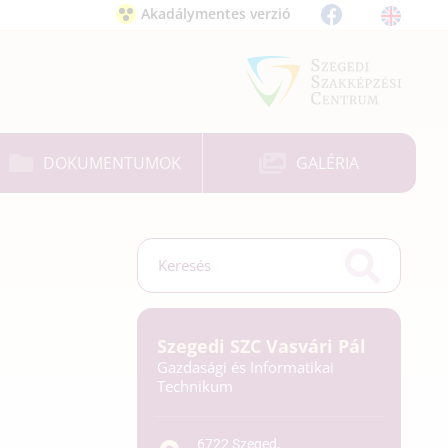
Akadálymentes verzió
DOKUMENTUMOK
GALÉRIA
Szegedi SZC Vasvári Pál
Gazdasági és Informatikai
Technikum
6722 Szeged,