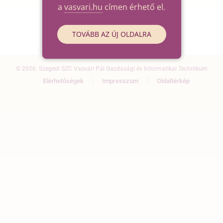
a
vasvari.hu
címen érhető el.
TOVÁBB AZ ÚJ OLDALRA
© 2026. Szegedi SZC Vasvári Pál Gazdasági és Informatikai Technikum
Elérhetőségek
Impresszum
Oldaltérkép