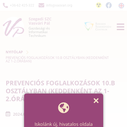
+36-62 425-322
info@vasvari.org
Szegedi SZC
Vasvári Pál
Gazdasági és
Informatikai
Technikum
NYITÓLAP
PREVENCIÓS FOGLALKOZÁSOK 10.B OSZTÁLYBAN (KEDDENKÉNT
AZ 1-2.ÓRÁBAN)
PREVENCIÓS FOGLALKOZÁSOK 10.B
OSZTÁLYBAN (KEDDENKÉNT AZ 1-
2.ÓRÁBAN)
2024.07.02. - 2024.07.23.
Iskolánk új, hivatalos oldala