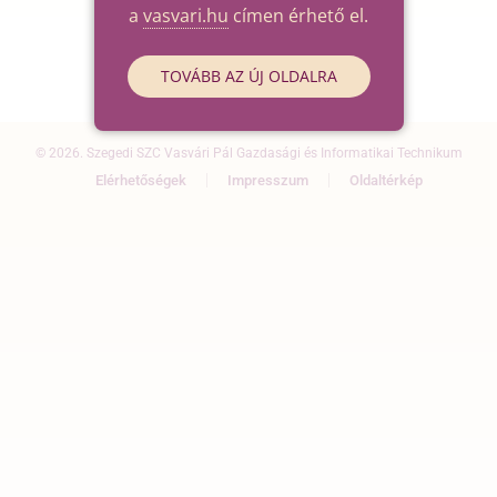
a
vasvari.hu
címen érhető el.
TOVÁBB AZ ÚJ OLDALRA
© 2026. Szegedi SZC Vasvári Pál Gazdasági és Informatikai Technikum
Elérhetőségek
Impresszum
Oldaltérkép