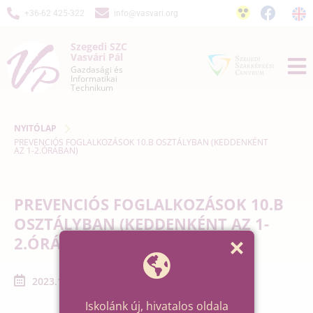
+36-62 425-322
info@vasvari.org
Szegedi SZC
Vasvári Pál
Gazdasági és
Informatikai
Technikum
NYITÓLAP
PREVENCIÓS FOGLALKOZÁSOK 10.B OSZTÁLYBAN (KEDDENKÉNT
AZ 1-2.ÓRÁBAN)
PREVENCIÓS FOGLALKOZÁSOK 10.B
OSZTÁLYBAN (KEDDENKÉNT AZ 1-
2.ÓRÁBAN)
2023.12.05. - 2023.12.26.
Iskolánk új, hivatalos oldala