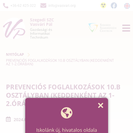
+36-62 425-322
info@vasvari.org
Szegedi SZC
Vasvári Pál
Gazdasági és
Informatikai
Technikum
NYITÓLAP
PREVENCIÓS FOGLALKOZÁSOK 10.B OSZTÁLYBAN (KEDDENKÉNT
AZ 1-2.ÓRÁBAN)
PREVENCIÓS FOGLALKOZÁSOK 10.B
OSZTÁLYBAN (KEDDENKÉNT AZ 1-
2.ÓRÁBAN)
2024.05.28. - 2024.06.18.
Iskolánk új, hivatalos oldala