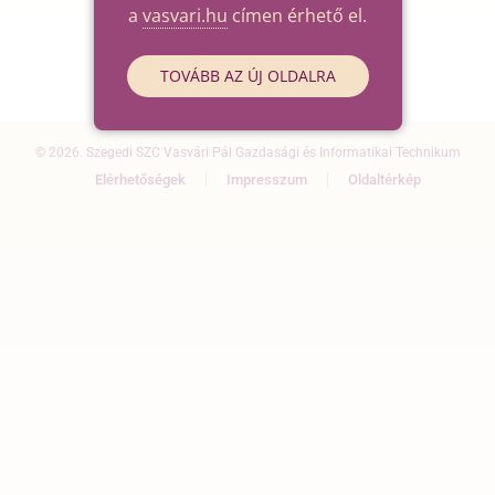
a
vasvari.hu
címen érhető el.
TOVÁBB AZ ÚJ OLDALRA
© 2026. Szegedi SZC Vasvári Pál Gazdasági és Informatikai Technikum
Elérhetőségek
Impresszum
Oldaltérkép