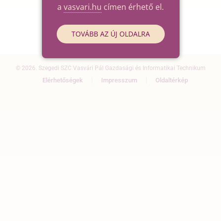
a
vasvari.hu
címen érhető el.
TOVÁBB AZ ÚJ OLDALRA
© 2026. Szegedi SZC Vasvári Pál Gazdasági és Informatikai Technikum
Elérhetőségek
Impresszum
Oldaltérkép