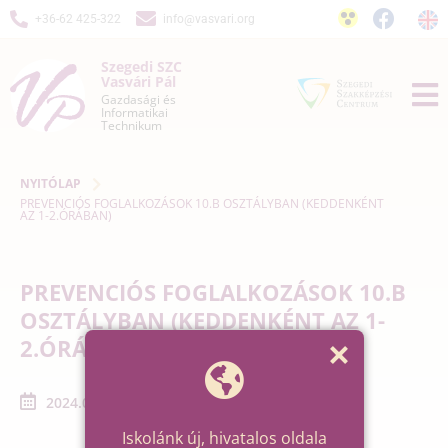
+36-62 425-322
info@vasvari.org
Szegedi SZC
Vasvári Pál
Gazdasági és
Informatikai
Technikum
NYITÓLAP
PREVENCIÓS FOGLALKOZÁSOK 10.B OSZTÁLYBAN (KEDDENKÉNT
AZ 1-2.ÓRÁBAN)
PREVENCIÓS FOGLALKOZÁSOK 10.B
OSZTÁLYBAN (KEDDENKÉNT AZ 1-
2.ÓRÁBAN)
2024.04.23. - 2024.05.14.
Iskolánk új, hivatalos oldala