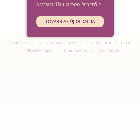
a
vasvari.hu
címen érhető el.
TOVÁBB AZ ÚJ OLDALRA
© 2026. Szegedi SZC Vasvári Pál Gazdasági és Informatikai Technikum
Elérhetőségek
Impresszum
Oldaltérkép