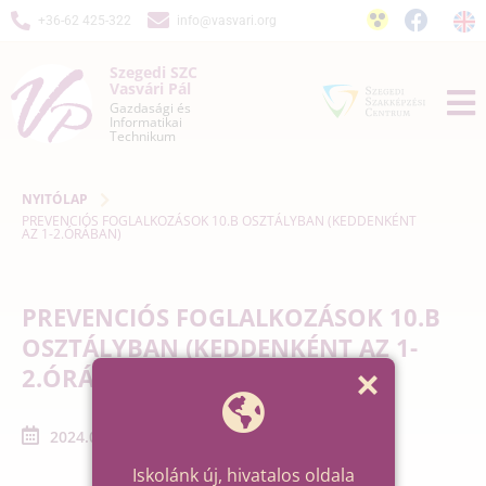
+36-62 425-322
info@vasvari.org
Szegedi SZC
Vasvári Pál
Gazdasági és
Informatikai
Technikum
NYITÓLAP
PREVENCIÓS FOGLALKOZÁSOK 10.B OSZTÁLYBAN (KEDDENKÉNT
AZ 1-2.ÓRÁBAN)
PREVENCIÓS FOGLALKOZÁSOK 10.B
OSZTÁLYBAN (KEDDENKÉNT AZ 1-
2.ÓRÁBAN)
2024.04.09. - 2024.04.30.
Iskolánk új, hivatalos oldala